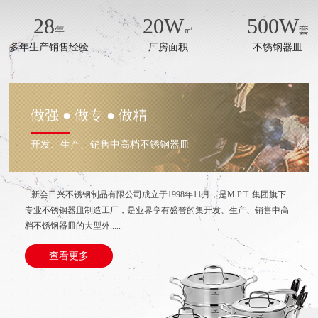
28
20
W
500
W
年
㎡
套
多年生产销售经验
厂房面积
不锈钢器皿
做强 ● 做专 ● 做精
开发、生产、销售中高档不锈钢器皿
新会日兴不锈钢制品有限公司成立于1998年11月，是M.P.T. 集团旗下
专业不锈钢器皿制造工厂，是业界享有盛誉的集开发、生产、销售中高
档不锈钢器皿的大型外.....
查看更多