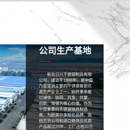
公司生产基地
新会日兴不锈钢制品有限
公司，成立于1998年，是中国
乃至亚洲主要的不锈钢餐厨炊
具生产企业之一，始终秉承着
以诚信、协同、共享、共赢、
创新、增值为核心价值。作为
中国重要的不锈钢锅具制造
商，为欧美众多知名品牌、高
档百货公司和进口商供应优质
产品超过20年，工厂占地20万