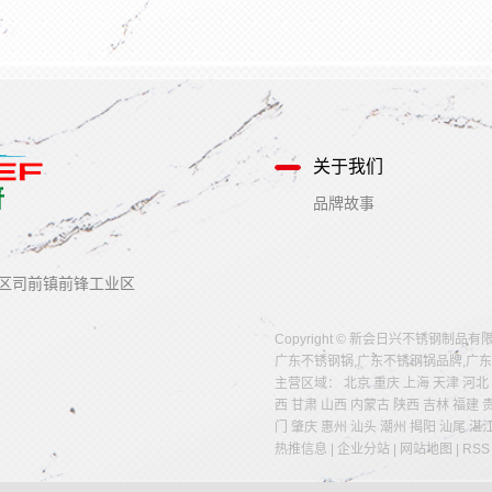
关于我们
品牌故事
区司前镇前锋工业区
Copyright © 新会日兴不锈钢制品有限公司 
广东不锈钢锅
,
广东不锈钢锅品牌
,
广东
主营区域：
北京
重庆
上海
天津
河北
西
甘肃
山西
内蒙古
陕西
吉林
福建
门
肇庆
惠州
汕头
潮州
揭阳
汕尾
湛
热推信息
|
企业分站
|
网站地图
|
RSS