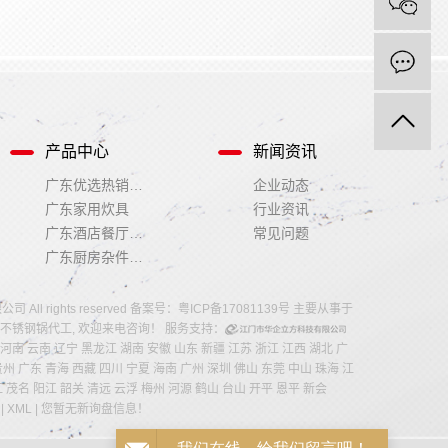
产品中心
新闻资讯
广东优选热销推荐
企业动态
广东家用炊具
行业资讯
广东酒店餐厅用品
常见问题
广东厨房杂件用品
All rights reserved 备案号：
粤ICP备17081139号
主要从事于
不锈钢锅代工
, 欢迎来电咨询！
服务支持：
河南
云南
辽宁
黑龙江
湖南
安徽
山东
新疆
江苏
浙江
江西
湖北
广
贵州
广东
青海
西藏
四川
宁夏
海南
广州
深圳
佛山
东莞
中山
珠海
江
江
茂名
阳江
韶关
清远
云浮
梅州
河源
鹤山
台山
开平
恩平
新会
|
XML
|
您暂无新询盘信息！