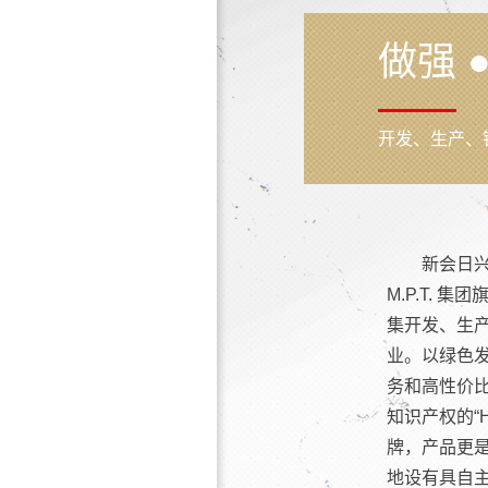
做强 ●
开发、生产、
新会日兴
M.P.T.
集开发、生
业。以绿色
务和高性价
知识产权的“H
牌，产品更
地设有具自