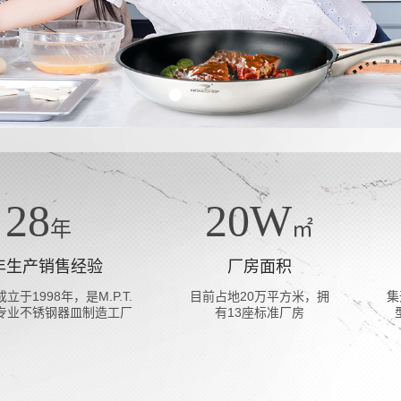
28
20
W
年
㎡
年生产销售经验
厂房面积
立于1998年，是M.P.T.
目前占地20万平方米，拥
集
专业不锈钢器皿制造工厂
有13座标准厂房