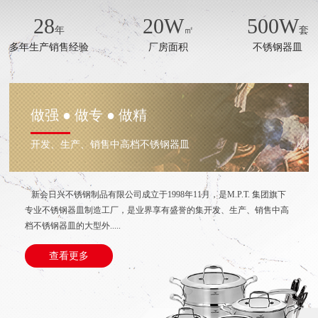
28
20
W
500
W
年
㎡
套
多年生产销售经验
厂房面积
不锈钢器皿
做强 ● 做专 ● 做精
开发、生产、销售中高档不锈钢器皿
新会日兴不锈钢制品有限公司成立于1998年11月，是M.P.T. 集团旗下
专业不锈钢器皿制造工厂，是业界享有盛誉的集开发、生产、销售中高
档不锈钢器皿的大型外.....
查看更多