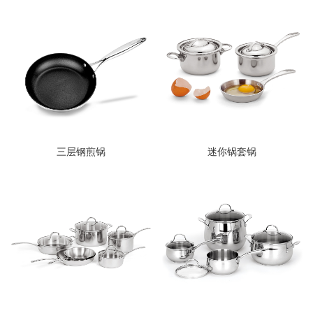
三层钢煎锅
迷你锅套锅