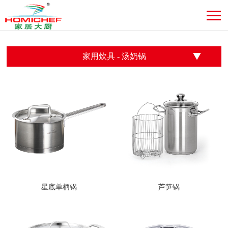
家用炊具
-
汤奶锅
星底单柄锅
芦笋锅