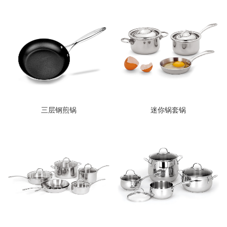
三层钢煎锅
迷你锅套锅