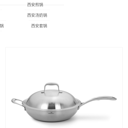
西安煎锅
西安汤奶锅
锅
西安套锅