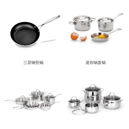
三层钢煎锅
迷你锅套锅